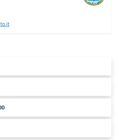
o.it
00