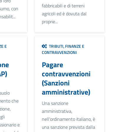
i loro
fabbricabili e di terreni
sumo, con
agricoli ed è dovuta dal
abilit...
proprie...
ZE E
TRIBUTI, FINANZE E
CONTRAVVENZIONI
one
Pagare
AP)
contravvenzioni
(Sanzioni
amministrative)
 suolo
umento che
Una sanzione
zione,
amministrativa,
gli
nell'ordinamento italiano, è
ssionario e
una sanzione prevista dalla