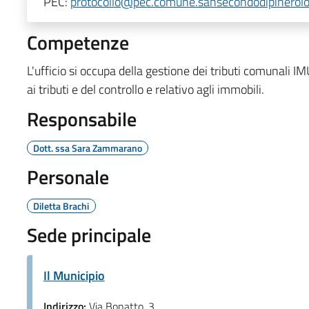
PEC:
protocollo@pec.comune.sansecondodipinerolo.
Competenze
L'ufficio si occupa della gestione dei tributi comunali I
ai tributi e del controllo e relativo agli immobili.
Responsabile
Dott. ssa Sara Zammarano
Personale
Diletta Brachi
Sede principale
Il Municipio
Indirizzo:
Via Bonatto, 3