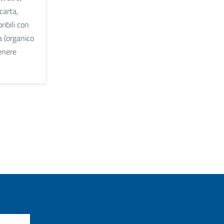
carta,
pribili con
a (organico
tenere