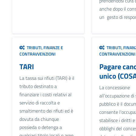
prendendosi cura d
anche dopo il con
un gesto di respons
TRIBUTI, FINANZE E
TRIBUTI, FINAN
CONTRAVVENZIONI
CONTRAVVENZIONI
TARI
Pagare can
unico (COS
La tassa sui rifiuti (TARI) è il
tributo destinato a
La concessione
finanziare i costi relativi al
all'occupazione di
servizio di raccolta e
pubblico è il doc
smaltimento dei rifiuti ed è
consente l'occupa
dovuta da chiunque
stabilisce i diritti e 
possieda o detenga a
obblighi del conce
qualsiasi titolo locali o aree