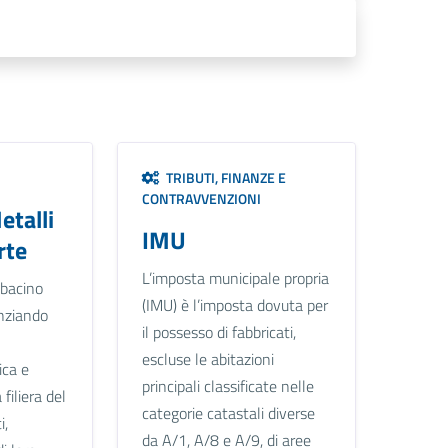
TRIBUTI, FINANZE E
CONTRAVVENZIONI
etalli
IMU
rte
L’imposta municipale propria
 bacino
(IMU) è l’imposta dovuta per
enziando
il possesso di fabbricati,
escluse le abitazioni
ica e
principali classificate nelle
 filiera del
categorie catastali diverse
i,
da A/1, A/8 e A/9, di aree