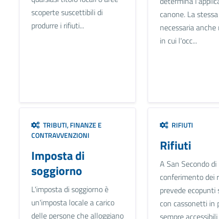
determina l'applic
scoperte suscettibili di
canone. La stessa
produrre i rifiuti...
necessaria anche 
in cui l'occ...
TRIBUTI, FINANZE E
RIFIUTI
CONTRAVVENZIONI
Rifiuti
Imposta di
A San Secondo di P
soggiorno
conferimento dei ri
L'imposta di soggiorno è
prevede ecopunti s
un'imposta locale a carico
con cassonetti in 
delle persone che alloggiano
sempre accessibili 