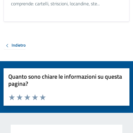
comprende: cartelli, striscioni, locandine, ste...
Indietro
Quanto sono chiare le informazioni su questa
pagina?
Valuta da 1 a 5 stelle la pagina
Valuta 1 stelle su 5
Valuta 2 stelle su 5
Valuta 3 stelle su 5
Valuta 4 stelle su 5
Valuta 5 stelle su 5