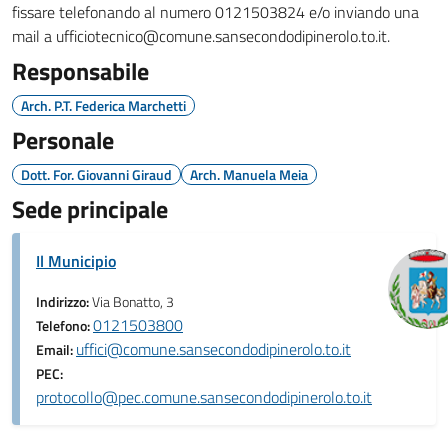
fissare telefonando al numero 0121503824 e/o inviando una
mail a ufficiotecnico@comune.sansecondodipinerolo.to.it.
Responsabile
Arch. P.T. Federica Marchetti
Personale
Dott. For. Giovanni Giraud
Arch. Manuela Meia
Sede principale
Il Municipio
Indirizzo:
Via Bonatto, 3
0121503800
Telefono:
uffici@comune.sansecondodipinerolo.to.it
Email:
PEC:
protocollo@pec.comune.sansecondodipinerolo.to.it