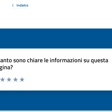
Indietro
anto sono chiare le informazioni su questa
gina?
a da 1 a 5 stelle la pagina
ta 1 stelle su 5
Valuta 2 stelle su 5
Valuta 3 stelle su 5
Valuta 4 stelle su 5
Valuta 5 stelle su 5