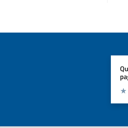
Qu
pa
Valut
Valu