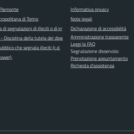
 Piemonte
Informativa privacy
ropolitana di Torino
Note legali
di segnalazioni di illeciti o di irr
Dichiarazione di accessibilità
Amministrazione trasparente
 - Disciplina della tutela del dipe
Leggi le FAQ
bblico che segnala illeciti (c.d.
Segnalazione disservizio
lower).
Prenotazione appuntamento
Richiesta d'assistenza