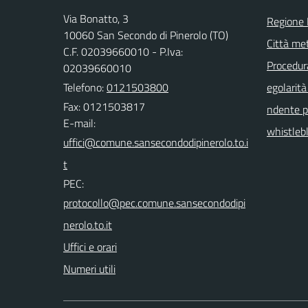
Via Bonatto, 3
Regione
10060 San Secondo di Pinerolo (TO)
Città met
C.F. 02039660010 - P.Iva:
Procedura 
02039660010
Telefono:
0121503800
egolarità
Fax: 0121503817
ndente pu
E-mail:
whistleb
PEC:
Uffici e orari
Numeri utili