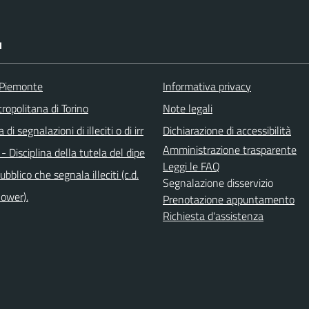
I
 Piemonte
Informativa privacy
ropolitana di Torino
Note legali
di segnalazioni di illeciti o di irr
Dichiarazione di accessibilità
Amministrazione trasparente
 - Disciplina della tutela del dipe
Leggi le FAQ
bblico che segnala illeciti (c.d.
Segnalazione disservizio
lower).
Prenotazione appuntamento
Richiesta d'assistenza