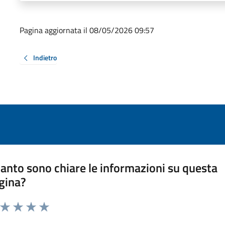
Pagina aggiornata il 08/05/2026 09:57
Indietro
anto sono chiare le informazioni su questa
gina?
a da 1 a 5 stelle la pagina
ta 1 stelle su 5
Valuta 2 stelle su 5
Valuta 3 stelle su 5
Valuta 4 stelle su 5
Valuta 5 stelle su 5