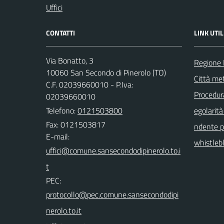
Uffici
CONTATTI
LINK UTIL
Via Bonatto, 3
Regione
10060 San Secondo di Pinerolo (TO)
Città met
C.F. 02039660010 - P.Iva:
Procedura 
02039660010
Telefono:
0121503800
egolarità
Fax: 0121503817
ndente pu
E-mail:
whistleb
PEC: