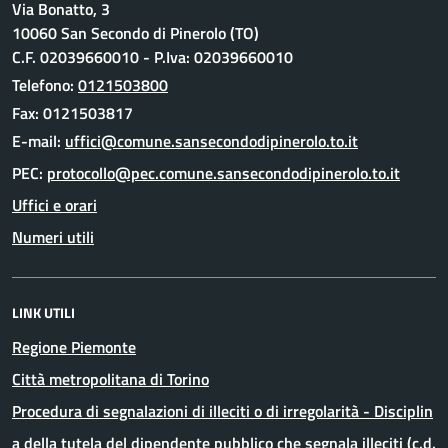
Via Bonatto, 3
10060 San Secondo di Pinerolo (TO)
C.F. 02039660010 - P.Iva: 02039660010
Telefono:
0121503800
Fax: 0121503817
E-mail:
PEC:
Uffici e orari
Numeri utili
LINK UTILI
Regione Piemonte
Città metropolitana di Torino
Procedura di segnalazioni di illeciti o di irregolarità - Disciplin
a della tutela del dipendente pubblico che segnala illeciti (c.d.