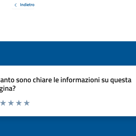
Indietro
anto sono chiare le informazioni su questa
gina?
a da 1 a 5 stelle la pagina
ta 1 stelle su 5
Valuta 2 stelle su 5
Valuta 3 stelle su 5
Valuta 4 stelle su 5
Valuta 5 stelle su 5