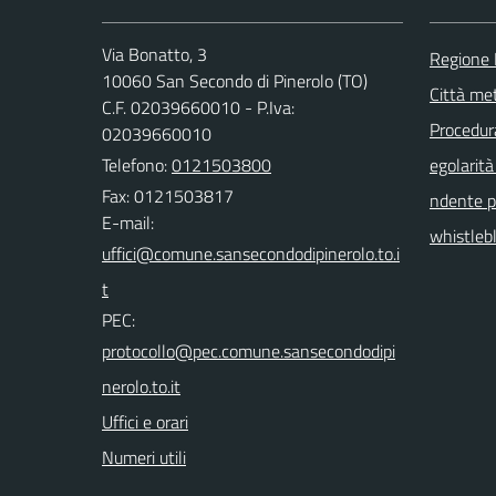
Via Bonatto, 3
Regione
10060 San Secondo di Pinerolo (TO)
Città met
C.F. 02039660010 - P.Iva:
Procedura 
02039660010
Telefono:
0121503800
egolarità
Fax: 0121503817
ndente pu
E-mail:
whistleb
PEC:
Uffici e orari
Numeri utili