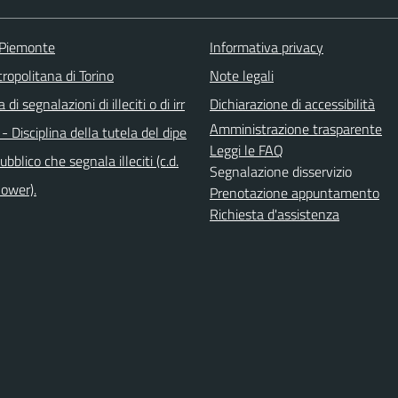
 Piemonte
Informativa privacy
ropolitana di Torino
Note legali
di segnalazioni di illeciti o di irr
Dichiarazione di accessibilità
Amministrazione trasparente
 - Disciplina della tutela del dipe
Leggi le FAQ
bblico che segnala illeciti (c.d.
Segnalazione disservizio
lower).
Prenotazione appuntamento
Richiesta d'assistenza