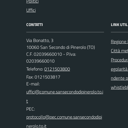
Politici
Uffici
CONTATTI
LINK UTIL
Via Bonatto, 3
Regione
10060 San Secondo di Pinerolo (TO)
Città met
C.F. 02039660010 - P.Iva:
Procedura 
02039660010
Telefono:
0121503800
egolarità
Fax: 0121503817
ndente pu
E-mail:
whistleb
PEC: