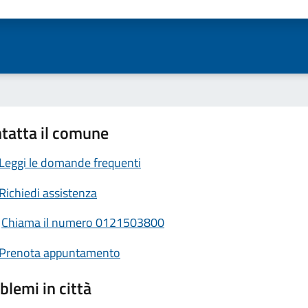
ta 1 stelle su 5
Valuta 2 stelle su 5
Valuta 3 stelle su 5
Valuta 4 stelle su 5
Valuta 5 stelle su 5
tatta il comune
Leggi le domande frequenti
Richiedi assistenza
Chiama il numero 0121503800
Prenota appuntamento
blemi in città