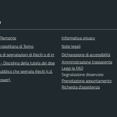
I
 Piemonte
Informativa privacy
ropolitana di Torino
Note legali
di segnalazioni di illeciti o di irr
Dichiarazione di accessibilità
Amministrazione trasparente
 - Disciplina della tutela del dipe
Leggi le FAQ
bblico che segnala illeciti (c.d.
Segnalazione disservizio
lower).
Prenotazione appuntamento
Richiesta d'assistenza