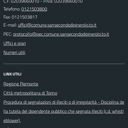
C.F. 02039660010 - P.Iva: 02039660010
Telefono:
0121503800
Fax: 0121503817
E-mail:
PEC:
Uffici e orari
Numeri utili
LINK UTILI
Regione Piemonte
Città metropolitana di Torino
Procedura di segnalazioni di illeciti o di irregolarità - Disciplina de
lla tutela del dipendente pubblico che segnala illeciti (c.d. whistl
eblower).