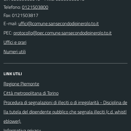
Telefono:
0121503800
Fax: 0121503817
E-mail:
PEC:
Uffici e orari
Numeri utili
LINK UTILI
Regione Piemonte
Città metropolitana di Torino
Procedura di segnalazioni di illeciti o di irregolarità - Disciplina de
lla tutela del dipendente pubblico che segnala illeciti (c.d. whistl
eblower).
Informativa privacy