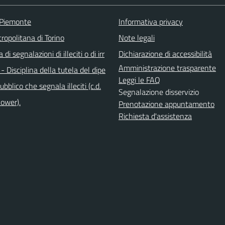
 Piemonte
Informativa privacy
ropolitana di Torino
Note legali
di segnalazioni di illeciti o di irr
Dichiarazione di accessibilità
Amministrazione trasparente
 - Disciplina della tutela del dipe
Leggi le FAQ
bblico che segnala illeciti (c.d.
Segnalazione disservizio
lower).
Prenotazione appuntamento
Richiesta d'assistenza