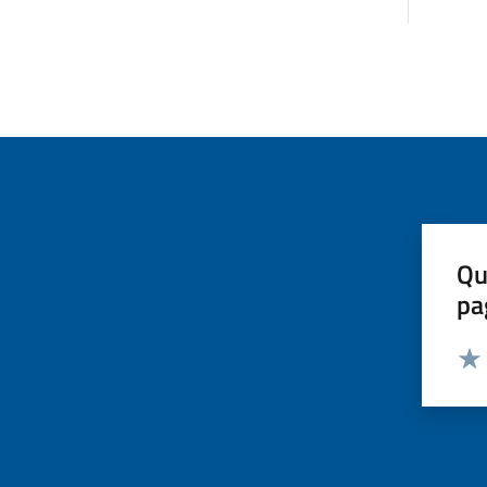
Qu
pa
Valut
Valu