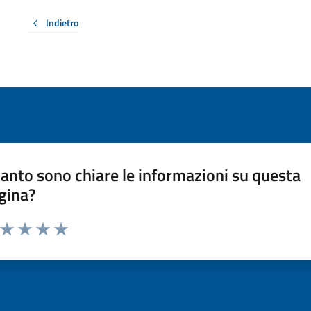
Indietro
anto sono chiare le informazioni su questa
gina?
a da 1 a 5 stelle la pagina
ta 1 stelle su 5
Valuta 2 stelle su 5
Valuta 3 stelle su 5
Valuta 4 stelle su 5
Valuta 5 stelle su 5