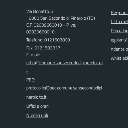
Via Bonatto, 3
Regione
10060 San Secondo di Pinerolo (TO)
Città met
C.F. 02039660010 - P.Iva:
Procedura 
02039660010
Telefono:
0121503800
egolarità
Fax: 0121503817
ndente pu
E-mail:
whistleb
PEC:
Uffici e orari
Numeri utili