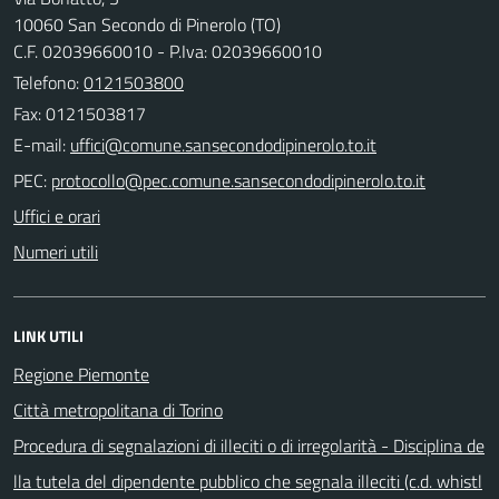
10060 San Secondo di Pinerolo (TO)
C.F. 02039660010 - P.Iva: 02039660010
Telefono:
0121503800
Fax: 0121503817
E-mail:
PEC:
Uffici e orari
Numeri utili
LINK UTILI
Regione Piemonte
Città metropolitana di Torino
Procedura di segnalazioni di illeciti o di irregolarità - Disciplina de
lla tutela del dipendente pubblico che segnala illeciti (c.d. whistl