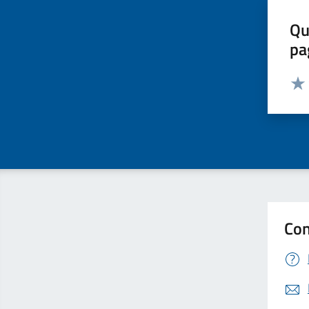
Qu
pa
Valut
Valu
Con