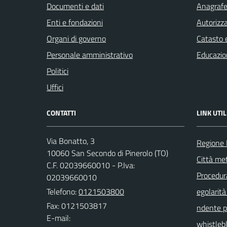
Documenti e dati
Anagrafe 
Enti e fondazioni
Autorizza
Organi di governo
Catasto e
Personale amministrativo
Educazio
Politici
Uffici
CONTATTI
LINK UTIL
Via Bonatto, 3
Regione
10060 San Secondo di Pinerolo (TO)
Città met
C.F. 02039660010 - P.Iva:
Procedura 
02039660010
Telefono:
0121503800
egolarità
Fax: 0121503817
ndente pu
E-mail:
whistleb