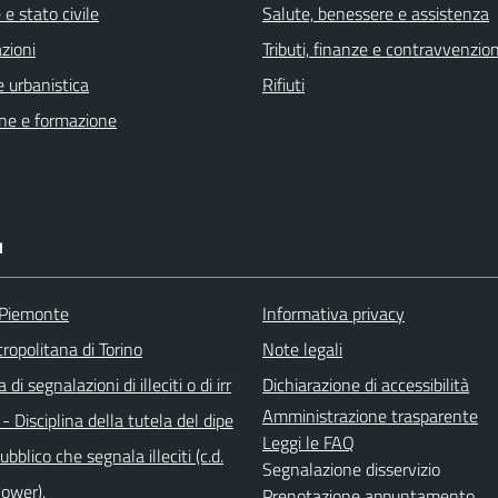
e stato civile
Salute, benessere e assistenza
zioni
Tributi, finanze e contravvenzion
 urbanistica
Rifiuti
ne e formazione
I
 Piemonte
Informativa privacy
ropolitana di Torino
Note legali
di segnalazioni di illeciti o di irr
Dichiarazione di accessibilità
Amministrazione trasparente
 - Disciplina della tutela del dipe
Leggi le FAQ
bblico che segnala illeciti (c.d.
Segnalazione disservizio
lower).
Prenotazione appuntamento