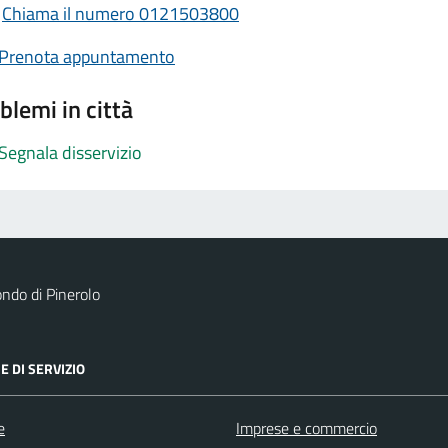
Chiama il numero 0121503800
Prenota appuntamento
blemi in città
Segnala disservizio
ndo di Pinerolo
E DI SERVIZIO
e
Imprese e commercio