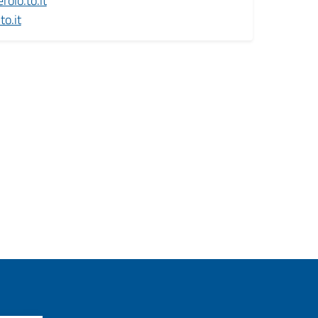
olo.to.it
o.it