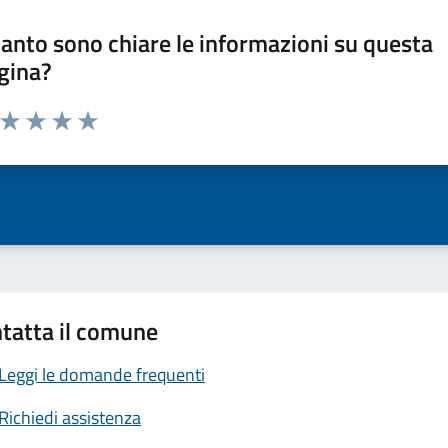
anto sono chiare le informazioni su questa
gina?
a da 1 a 5 stelle la pagina
ta 1 stelle su 5
Valuta 2 stelle su 5
Valuta 3 stelle su 5
Valuta 4 stelle su 5
Valuta 5 stelle su 5
tatta il comune
Leggi le domande frequenti
Richiedi assistenza