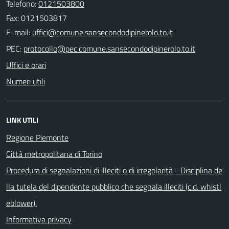
Telefono:
0121503800
Fax: 0121503817
E-mail:
PEC:
Uffici e orari
Numeri utili
LINK UTILI
Regione Piemonte
Città metropolitana di Torino
Procedura di segnalazioni di illeciti o di irregolarità - Disciplina de
lla tutela del dipendente pubblico che segnala illeciti (c.d. whistl
eblower).
Informativa privacy